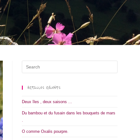
ARTICLES RÉCENTS
Deux îles , deux saisons …
Du bambou et du fusain dans les bouquets de mars
.
O comme Oxalis pourpre.