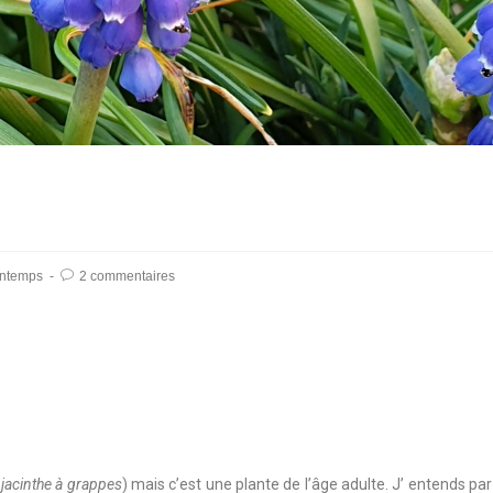
intemps
2 commentaires
u
jacinthe à grappes
) mais c’est une plante de l’âge adulte. J’ entends par