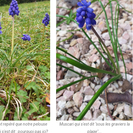
nt repéré que notre pelouse
Muscari qui s'est dit "sous les graviers la
i s'est dit : pourquoi pas ici?
plage"...