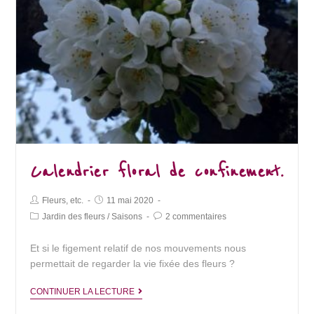
Calendrier floral de confinement.
Post
Post
Fleurs, etc.
11 mai 2020
Author:
published:
Post
Post
Jardin des fleurs
/
Saisons
2 commentaires
Category:
Comments:
Et si le figement relatif de nos mouvements nous
permettait de regarder la vie fixée des fleurs ?
Calendrier
CONTINUER LA LECTURE
floral