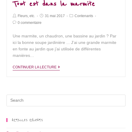
Tout est dans la marmite
Post
Post
Post
Fleurs, etc.
31 mai 2017
Contenants
Author:
published:
Category:
Post
0 commentaire
Comments:
Une marmite, un chaudron, une bassine au jardin ? Par
ici la bonne soupe jardinière ... J’ai une grande marmite
en fonte au jardin que j’ai utilisée de différentes
manières…
Tout
CONTINUER LA LECTURE
est
dans
la
marmite
Search
for:
ARTICLES RÉCENTS