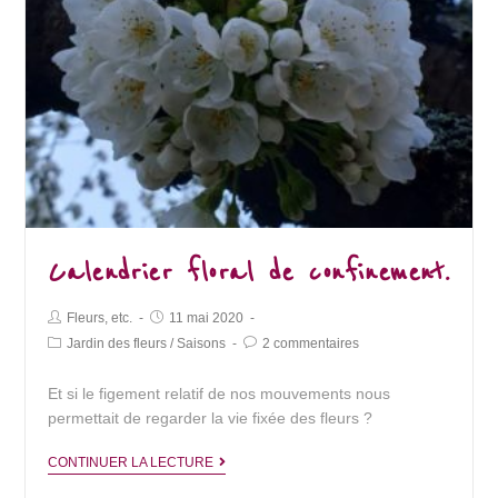
Calendrier floral de confinement.
Post
Post
Fleurs, etc.
11 mai 2020
Author:
published:
Post
Post
Jardin des fleurs
/
Saisons
2 commentaires
Category:
Comments:
Et si le figement relatif de nos mouvements nous
permettait de regarder la vie fixée des fleurs ?
Calendrier
CONTINUER LA LECTURE
floral