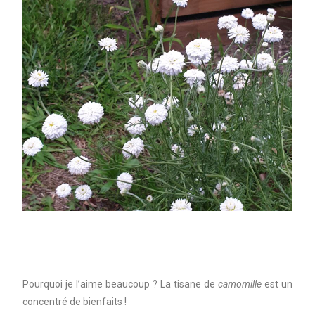
Pourquoi je l’aime beaucoup ? La tisane de
camomille
est un
concentré de bienfaits !