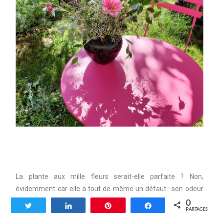
La plante aux mille fleurs serait-elle parfaite ? Non,
évidemment car elle a tout de même un défaut : son odeur
vraiment pas top. Malgré ce désagrément ( la parade:
0
Tweetez
Partagez
Enregistrer
Partagez
PARTAGES
réserver les gros bouquets pour la terrasse ) je suis fan,