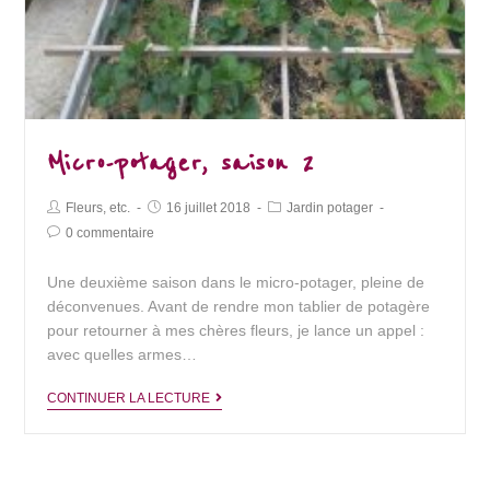
Micro-potager, saison 2
Post
Post
Post
Fleurs, etc.
16 juillet 2018
Jardin potager
Author:
published:
Category:
Post
0 commentaire
Comments:
Une deuxième saison dans le micro-potager, pleine de
déconvenues. Avant de rendre mon tablier de potagère
pour retourner à mes chères fleurs, je lance un appel :
avec quelles armes…
Micro-
CONTINUER LA LECTURE
potager,
saison
2