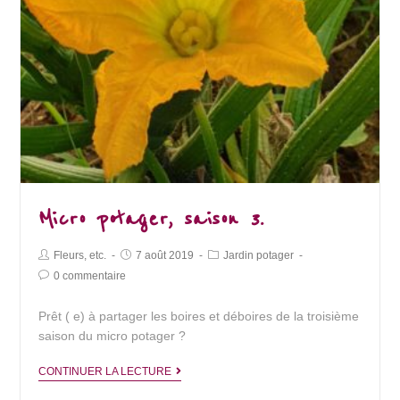
Micro potager, saison 3.
Post
Post
Post
Fleurs, etc.
7 août 2019
Jardin potager
Author:
published:
Category:
Post
0 commentaire
Comments:
Prêt ( e) à partager les boires et déboires de la troisième
saison du micro potager ?
Micro
CONTINUER LA LECTURE
potager,