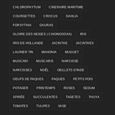
CHLOROPHYTUM
CINERAIRE MARITIME
COURGETTES
CROCUS
DAHLIA
FORSYTHIA
GAURAS
GLOIRE DES NEIGES ( CHIONODOXA)
IRIS
IRIS DE HOLLANDE
JACINTHE
JACINTHES
LAURIER TIN
MAHONIA
MUGUET
MUSCARI
MUSCARIS
NARCISSE
NARCISSES
NOÊL
OEILLETS D'INDE
OEUFS DE PAQUES
PAQUES
PETITS POIS
POTAGER
PRINTEMPS
ROSES
SEDUM
SPIRÉE
SUCCULENTES
TAGETES
THUYA
TOMATES
TULIPES
VASE