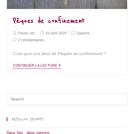
Pâques de confinement
Post
Post
Post
Fleurs, etc.
10 avril 2020
Saisons
Author:
published:
Category:
Post
2 commentaires
Comments:
C’est quoi une déco de Pâques de confinement ?
Pâques
CONTINUER LA LECTURE
de
confinement
Search
for:
ARTICLES RÉCENTS
Deux îles , deux saisons …