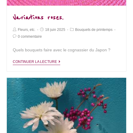
Variations roses.
Post
Post
Post
Fleurs, etc.
18 juin 2025
Bouquets de printemps
Author:
published:
Category:
Post
0 commentaire
Comments:
Quels bouquets faire avec le cognassier du Japon ?
Variations
CONTINUER LA LECTURE
roses.