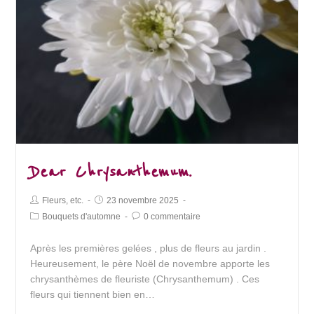
Dear Chrysanthemum.
Post
Post
Fleurs, etc.
23 novembre 2025
Author:
published:
Post
Post
Bouquets d'automne
0 commentaire
Category:
Comments:
Après les premières gelées , plus de fleurs au jardin .
Heureusement, le père Noël de novembre apporte les
chrysanthèmes de fleuriste (Chrysanthemum) . Ces
fleurs qui tiennent bien en…