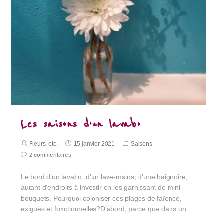
Les saisons d’un lavabo
Post
Post
Post
Fleurs, etc.
15 janvier 2021
Saisons
Author:
published:
Category:
Post
2 commentaires
Comments:
Le bord d’un lavabo, d’un lave-mains, d’une baignoire,
autant d’endroits à investir en les garnissant de mini-
bouquets. Pourquoi coloniser ces plages de faïence,
exiguës et fonctionnelles?D’abord, parce que dans un…