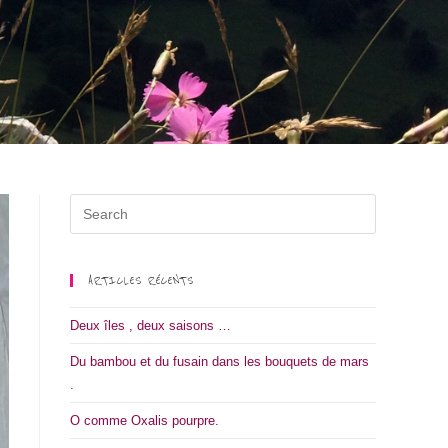
ARTICLES RÉCENTS
Deux îles , deux saisons …
Du bambou et du fusain dans les bouquets de mars
.
O comme Oxalis pourpre.