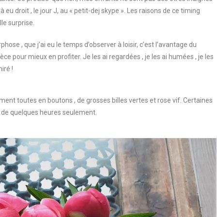
à eu droit , le jour J, au « petit-dej skype ». Les raisons de ce timing
le surprise.
se , que j’ai eu le temps d’observer à loisir, c’est l’avantage du
èce pour mieux en profiter. Je les ai regardées , je les ai humées , je les
iré !
ent toutes en boutons , de grosses billes vertes et rose vif. Certaines
e de quelques heures seulement.