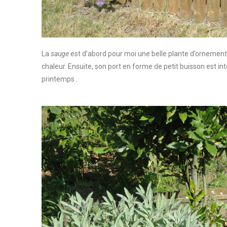
La
sauge
est d’abord pour moi une belle plante d’ornement. A
chaleur. Ensuite, son port en forme de petit buisson est int
printemps .