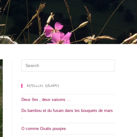
ARTICLES RÉCENTS
Deux îles , deux saisons …
Du bambou et du fusain dans les bouquets de mars
.
O comme Oxalis pourpre.