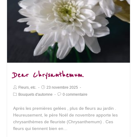
Dear Chrysanthemum.
Post
Post
Fleurs, etc.
23 novembre 2025
Author:
published:
Post
Post
Bouquets d'automne
0 commentaire
Category:
Comments:
Après les premières gelées , plus de fleurs au jardin .
Heureusement, le père Noël de novembre apporte les
chrysanthèmes de fleuriste (Chrysanthemum) . Ces
fleurs qui tiennent bien en…