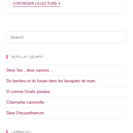
Dear
CONTINUER LA LECTURE
Chrysanthemum.
Search
for:
ARTICLES RÉCENTS
Deux îles , deux saisons …
Du bambou et du fusain dans les bouquets de mars .
O comme Oxalis pourpre.
Charmante camomille.
Dear Chrysanthemum.
CATÉGORIES