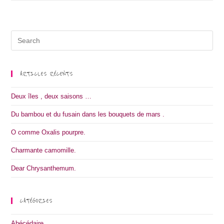
Oxalis
pourpre.
Search
for:
ARTICLES RÉCENTS
Deux îles , deux saisons …
Du bambou et du fusain dans les bouquets de mars .
O comme Oxalis pourpre.
Charmante camomille.
Dear Chrysanthemum.
CATÉGORIES
Abécédaire